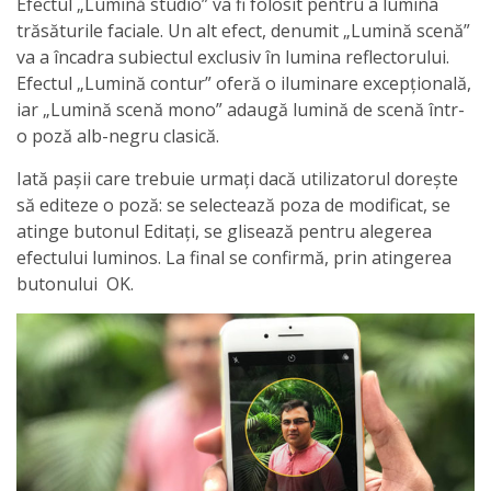
Efectul „Lumină studio” va fi folosit pentru a lumina
trăsăturile faciale. Un alt efect, denumit „Lumină scenă”
va a încadra subiectul exclusiv în lumina reflectorului.
Efectul „Lumină contur” oferă o iluminare excepțională,
iar „Lumină scenă mono” adaugă lumină de scenă într-
o poză alb-negru clasică.
Iată pașii care trebuie urmați dacă utilizatorul dorește
să editeze o poză: se selectează poza de modificat, se
atinge butonul Editați, se glisează pentru alegerea
efectului luminos. La final se confirmă, prin atingerea
butonului OK.