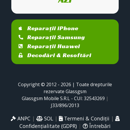
Reparații iPhone
Reparații Samsung
Reparații Huawei
Decodări & Resoftări
Copyright © 2012 - 2026 | Toate drepturile
rezervate Glassgsm
Glassgsm Mobile S.R.L - CUI: 32543269
|
J33/896/2013
ANPC
|
SOL
|
Termeni & Condiții
|
Confidențialitate (GDPR)
|
Întrebări