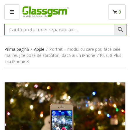
0
M
E
N
I
U
Prima pagină
/
Apple
/
Portret – modul cu care poți face cele
mai reușite poze de sărbători, dacă ai un iPhone 7 Plus, 8 Plus
sau iPhone X