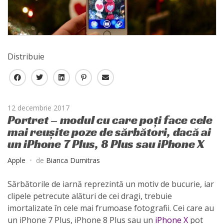
Distribuie
F
T
L
P
E
a
w
i
i
-
c
i
n
n
m
12 decembrie 2017
e
t
k
t
a
Portret – modul cu care poți face cele
b
t
e
e
i
mai reușite poze de sărbători, dacă ai
o
e
d
r
l
un iPhone 7 Plus, 8 Plus sau iPhone X
o
r
I
e
k
n
s
Apple
de
Bianca Dumitras
t
Sărbătorile de iarnă reprezintă un motiv de bucurie, iar
clipele petrecute alături de cei dragi, trebuie
imortalizate în cele mai frumoase fotografii. Cei care au
un iPhone 7 Plus, iPhone 8 Plus sau un
iPhone X
pot