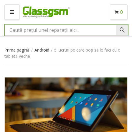
0
M
E
N
I
U
Prima pagină
/
Android
/
5 lucruri pe care poți să le faci cu o
tabletă veche