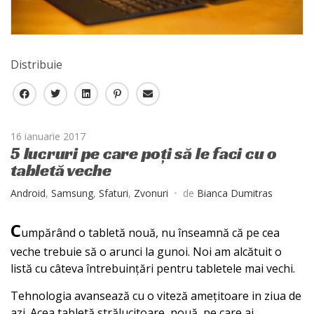
Distribuie
F
T
L
P
E
a
w
i
i
-
c
i
n
n
m
16 ianuarie 2017
e
t
k
t
a
5 lucruri pe care poți să le faci cu o
b
t
e
e
i
tabletă veche
o
e
d
r
l
o
r
I
e
Android
,
Samsung
,
Sfaturi
,
Zvonuri
de
Bianca Dumitras
k
n
s
t
C
umpărând o tabletă nouă, nu înseamnă că pe cea
veche trebuie să o arunci la gunoi. Noi am alcătuit o
listă cu câteva întrebuințări pentru tabletele mai vechi.
Tehnologia avansează cu o viteză amețitoare in ziua de
azi. Acea tabletă strălucitoare, nouă, pe care ai