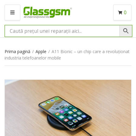
0
M
E
N
I
U
Prima pagină
/
Apple
/
A11 Bionic – un chip care a revoluționat
industria telefoanelor mobile