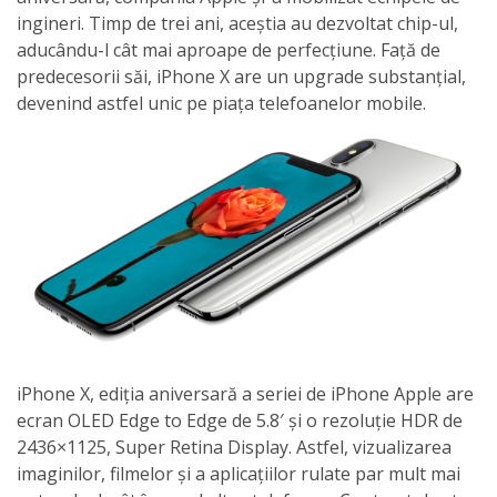
ingineri. Timp de trei ani, aceștia au dezvoltat chip-ul,
aducându-l cât mai aproape de perfecțiune. Față de
predecesorii săi, iPhone X are un upgrade substanțial,
devenind astfel unic pe piața telefoanelor mobile.
iPhone X, ediția aniversară a seriei de iPhone Apple are
ecran OLED Edge to Edge de 5.8′ și o rezoluție HDR de
2436×1125, Super Retina Display. Astfel, vizualizarea
imaginilor, filmelor și a aplicațiilor rulate par mult mai