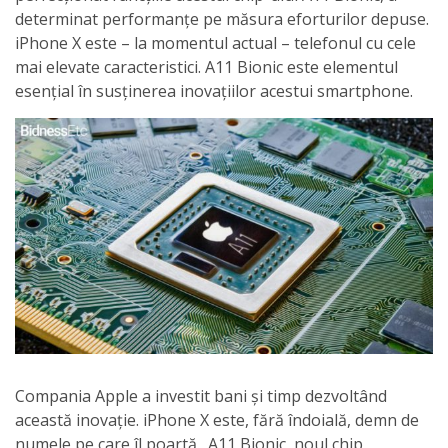
determinat performanțe pe măsura eforturilor depuse.
iPhone X este – la momentul actual – telefonul cu cele
mai elevate caracteristici. A11 Bionic este elementul
esențial în susținerea inovațiilor acestui smartphone.
Compania Apple a investit bani și timp dezvoltând
această inovație. iPhone X este, fără îndoială, demn de
numele pe care îl poartă. A11 Bionic, noul chip