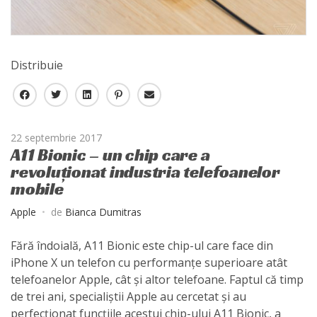
Distribuie
F
T
L
P
E
a
w
i
i
-
c
i
n
n
m
22 septembrie 2017
e
t
k
t
a
A11 Bionic – un chip care a
b
t
e
e
i
revoluționat industria telefoanelor
o
e
d
r
l
mobile
o
r
I
e
k
n
s
Apple
de
Bianca Dumitras
t
Fără îndoială, A11 Bionic este chip-ul care face din
iPhone X un telefon cu performanțe superioare atât
telefoanelor Apple, cât și altor telefoane. Faptul că timp
de trei ani, specialiștii Apple au cercetat și au
perfecționat funcțiile acestui chip-ului A11 Bionic, a