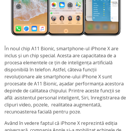
În noul chip A11 Bionic, smartphone-ul iPhone X are
inclus și un chip special. Acesta are capacitatea de a
procesa elementele ce țin de inteligența artificială
disponibilă în telefon. Astfel, câteva funcții
revoluționare ale smartphone-ului iPhone X sunt
procesate de A11 Bionic, așadar performanța acestora
depinde de calitatea chipului. Printre aceste funcții se
află: asistentul personal inteligent, Siri, înregistrarea de
clipuri video, pozele, realitatea augmentată,
recunoasterea facială pentru poze.
Având în vedere faptul că iPhone X reprezintă ediția
aniversară, compania Apple și-a mobilizat echipele de