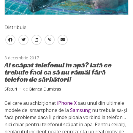
Distribuie
F
T
L
P
E
a
w
i
i
-
c
i
n
n
m
8 decembrie 2017
e
t
k
t
a
Ai scăpat telefonul în apă? Iată ce
b
t
e
e
i
trebuie faci ca să nu rămâi fără
o
e
d
r
l
telefon de sărbători!
o
r
I
e
k
n
s
Sfaturi
de
Bianca Dumitras
t
Cei care au achiziționat
iPhone X
sau unul din ultimele
modele de smartphone de la
Samsung
nu trebuie să-și
facă probleme dacă îi prinde ploaia vorbind la telefon…
nici chiar pentru telefonul scăpat în apă. Pentru ceilalți,
neplăcutul incident poate reprezenta un real motiv de