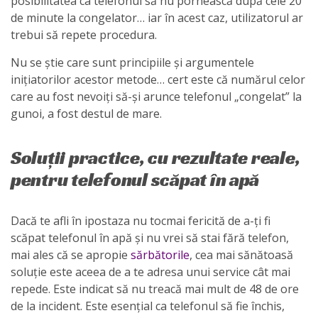
posibilitatea ca telefonul să nu pornească după cele 20
de minute la congelator… iar în acest caz, utilizatorul ar
trebui să repete procedura.
Nu se știe care sunt principiile și argumentele
inițiatorilor acestor metode… cert este că numărul celor
care au fost nevoiți să-și arunce telefonul „congelat” la
gunoi, a fost destul de mare.
Soluții practice, cu rezultate reale,
pentru telefonul scăpat în apă
Dacă te afli în ipostaza nu tocmai fericită de a-ți fi
scăpat telefonul în apă și nu vrei să stai fără telefon,
mai ales că se apropie
sărbătorile
, cea mai sănătoasă
soluție este aceea de a te adresa unui service cât mai
repede. Este indicat să nu treacă mai mult de 48 de ore
de la incident. Este esențial ca telefonul să fie închis,