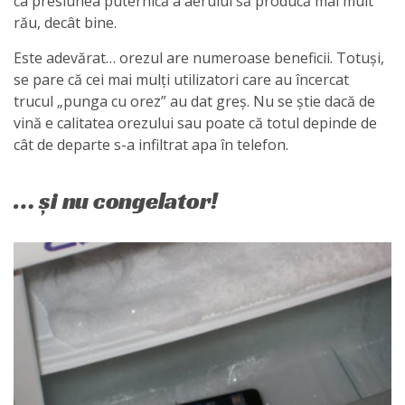
ca presiunea puternică a aerului să producă mai mult
rău, decât bine.
Este adevărat… orezul are numeroase beneficii. Totuși,
se pare că cei mai mulți utilizatori care au încercat
trucul „punga cu orez” au dat greș. Nu se știe dacă de
vină e calitatea orezului sau poate că totul depinde de
cât de departe s-a infiltrat apa în telefon.
… și nu congelator!