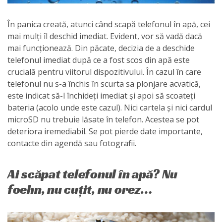
În panica creată, atunci când scapă telefonul în apă, cei
mai mulți îl deschid imediat. Evident, vor să vadă dacă
mai funcționează. Din păcate, decizia de a deschide
telefonul imediat după ce a fost scos din apă este
crucială pentru viitorul dispozitivului. În cazul în care
telefonul nu s-a închis în scurta sa plonjare acvatică,
este indicat să-l închideți imediat și apoi să scoateți
bateria (acolo unde este cazul). Nici cartela și nici cardul
microSD nu trebuie lăsate în telefon. Acestea se pot
deteriora iremediabil. Se pot pierde date importante,
contacte din agendă sau fotografii.
Ai scăpat telefonul în apă? Nu
foehn, nu cuțit, nu orez…