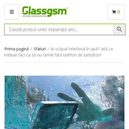
0
M
E
N
I
U
Prima pagină
/
Sfaturi
/
Ai scăpat telefonul în apă? Iată ce
trebuie faci ca să nu rămâi fără telefon de sărbători!