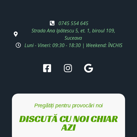
0745 554 645
Strada Ana Ipătescu 5, et. 1, biroul 109,
Suceava
Luni - Vineri: 09:30 - 18:30 | Weekend: ÎNCHIS
Pregătiți pentru provocări noi
DISCUTĂ CU NOI CHIAR
AZI