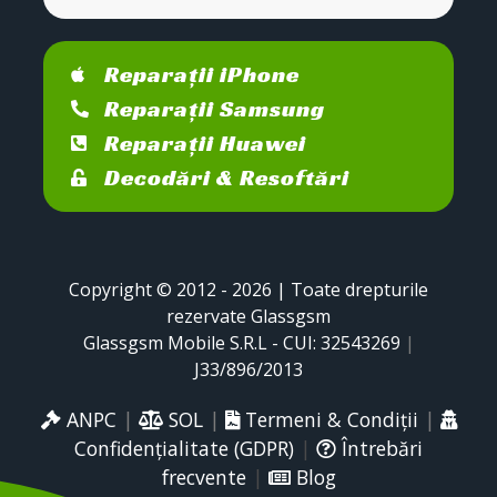
Reparații iPhone
Reparații Samsung
Reparații Huawei
Decodări & Resoftări
Copyright © 2012 - 2026 | Toate drepturile
rezervate Glassgsm
Glassgsm Mobile S.R.L - CUI: 32543269
|
J33/896/2013
ANPC
|
SOL
|
Termeni & Condiții
|
Confidențialitate (GDPR)
|
Întrebări
frecvente
|
Blog