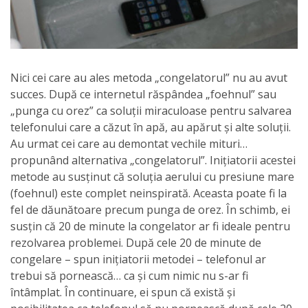
Nici cei care au ales metoda „congelatorul” nu au avut
succes. După ce internetul răspândea „foehnul” sau
„punga cu orez” ca soluții miraculoase pentru salvarea
telefonului care a căzut în apă, au apărut și alte soluții.
Au urmat cei care au demontat vechile mituri…
propunând alternativa „congelatorul”. Inițiatorii acestei
metode au susținut că soluția aerului cu presiune mare
(foehnul) este complet neinspirată. Aceasta poate fi la
fel de dăunătoare precum punga de orez. În schimb, ei
susțin că 20 de minute la congelator ar fi ideale pentru
rezolvarea problemei. După cele 20 de minute de
congelare – spun inițiatorii metodei – telefonul ar
trebui să pornească… ca și cum nimic nu s-ar fi
întâmplat. În continuare, ei spun că există și