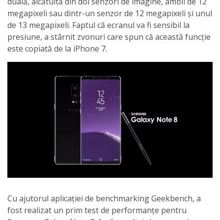
duală, alcătuită din doi senzori de imagine, ambii de 12
megapixeli sau dintr-un senzor de 12 megapixeli și unul
de 13 megapixeli. Faptul că ecranul va fi sensibil la
presiune, a stârnit zvonuri care spun că această funcție
este copiată de la iPhone 7.
Cu ajutorul aplicației de benchmarking Geekbench, a
fost realizat un prim test de performanțe pentru