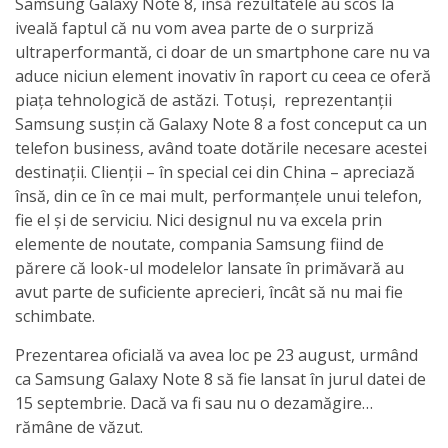
Samsung Galaxy Note 8, însă rezultatele au scos la
iveală faptul că nu vom avea parte de o surpriză
ultraperformantă, ci doar de un smartphone care nu va
aduce niciun element inovativ în raport cu ceea ce oferă
piața tehnologică de astăzi. Totuși, reprezentanții
Samsung susțin că Galaxy Note 8 a fost conceput ca un
telefon business, având toate dotările necesare acestei
destinații. Clienții – în special cei din China – apreciază
însă, din ce în ce mai mult, performanțele unui telefon,
fie el și de serviciu. Nici designul nu va excela prin
elemente de noutate, compania Samsung fiind de
părere că look-ul modelelor lansate în primăvară au
avut parte de suficiente aprecieri, încât să nu mai fie
schimbate.
Prezentarea oficială va avea loc pe 23 august, urmând
ca Samsung Galaxy Note 8 să fie lansat în jurul datei de
15 septembrie. Dacă va fi sau nu o dezamăgire…
rămâne de văzut.