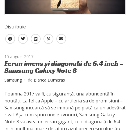
Distribuie
F
T
L
P
E
a
w
i
i
-
c
i
n
n
m
15 august 2017
e
t
k
t
a
Ecran imens și diagonală de 6.4 inch –
b
t
e
e
i
Samsung Galaxy Note 8
o
e
d
r
l
o
r
I
e
Samsung
de
Bianca Dumitras
k
n
s
t
Toamna 2017 va fi, cu siguranță, una abundentă în
noutăți. La fel ca Apple – cu artileria sa de promisiuni –
Samsung încearcă să se impună pe piață ca un adevărat
rival. Așa cum spun unele zvonuri, Samsung Galaxy
Note 8 va avea un ecran gigant, cu o diagonală de 6.4
inch, mult mai mare decat în cazul predecesorului său,