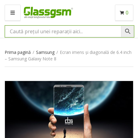
0
M
E
N
I
U
Prima pagină
/
Samsung
/
Ecran imens și diagonală de 6.4 inch
– Samsung Galaxy Note 8