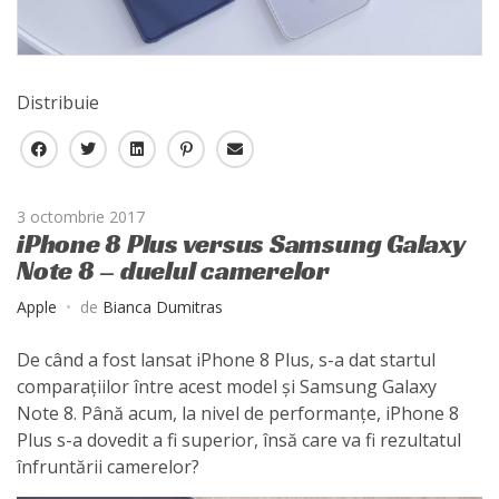
Distribuie
F
T
L
P
E
a
w
i
i
-
c
i
n
n
m
3 octombrie 2017
e
t
k
t
a
iPhone 8 Plus versus Samsung Galaxy
b
t
e
e
i
Note 8 – duelul camerelor
o
e
d
r
l
o
r
I
e
Apple
de
Bianca Dumitras
k
n
s
t
De când a fost lansat iPhone 8 Plus, s-a dat startul
comparațiilor între acest model și Samsung Galaxy
Note 8. Până acum, la nivel de performanțe, iPhone 8
Plus s-a dovedit a fi superior, însă care va fi rezultatul
înfruntării camerelor?