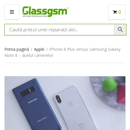
0
M
E
N
I
U
Prima pagină
/
Apple
/
iPhone 8 Plus versus Samsung Galaxy
Note 8 – duelul camerelor