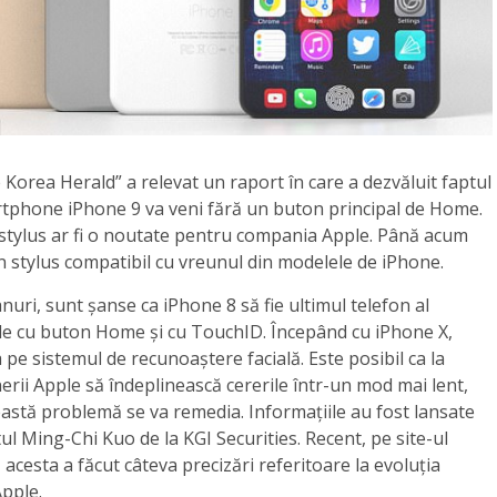
 Korea Herald” a relevat un raport în care a dezvăluit faptul
artphone iPhone 9 va veni fără un buton principal de Home.
 stylus ar fi o noutate pentru compania Apple. Până acum
n stylus compatibil cu vreunul din modelele de iPhone.
anuri, sunt șanse ca iPhone 8 să fie ultimul telefon al
e cu buton Home și cu TouchID. Începând cu iPhone X,
 pe sistemul de recunoaștere facială. Este posibil ca la
erii Apple să îndeplinească cererile într-un mod mai lent,
eastă problemă se va remedia. Informațiile au fost lansate
tul Ming-Chi Kuo de la KGI Securities. Recent, pe site-ul
 acesta a făcut câteva precizări referitoare la evoluția
pple.