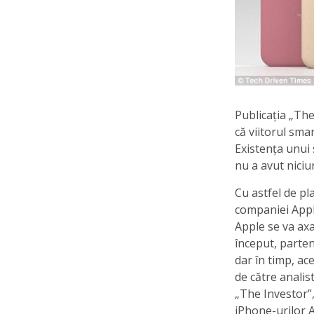
Publicația „The
că viitorul sm
Existența unui
nu a avut niciu
Cu astfel de pl
companiei Appl
Apple se va axa
început, parten
dar în timp, ac
de către analis
„The Investor”,
iPhone-urilor A