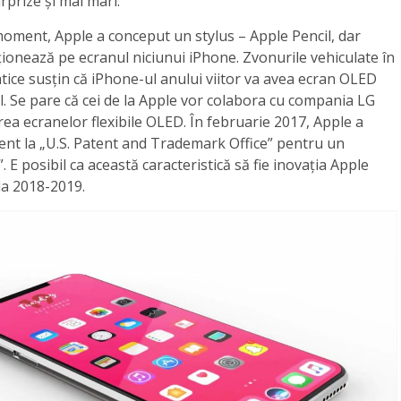
prize și mai mari.
moment, Apple a conceput un stylus – Apple Pencil, dar
ionează pe ecranul niciunui iPhone. Zvonurile vehiculate în
iatice susțin că iPhone-ul anului viitor va avea ecran OLED
bil. Se pare că cei de la Apple vor colabora cu compania LG
ea ecranelor flexibile OLED. În februarie 2017, Apple a
ent la „U.S. Patent and Trademark Office” pentru un
l”. E posibil ca această caracteristică să fie inovația Apple
a 2018-2019.