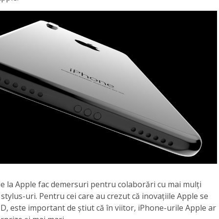
de la Apple fac demersuri pentru colaborări cu mai mulți
stylus-uri. Pentru cei care au crezut că inovațiile Apple se
ID, este important de știut că în viitor, iPhone-urile Apple ar