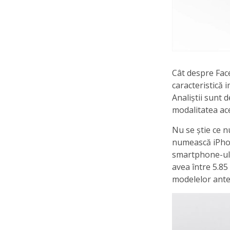
Cât despre Face
caracteristică 
Analiștii sunt 
modalitatea ace
Nu se știe ce n
numească iPhon
smartphone-ulu
avea între 5.85 
modelelor ante