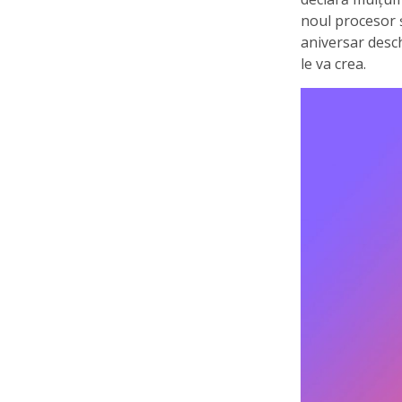
noul procesor 
aniversar desch
le va crea.