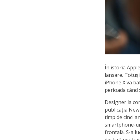
În istoria Apple
lansare. Totuși
iPhone X va bat
perioada când s
Designer la com
publicația New 
timp de cinci a
smartphone-uri
frontală. S-a l
declară mulțumi