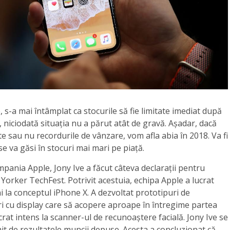
, s-a mai întâmplat ca stocurile să fie limitate imediat după
, niciodată situația nu a părut atât de gravă. Așadar, dacă
e sau nu recordurile de vânzare, vom afla abia în 2018. Va fi
e va găsi în stocuri mai mari pe piață.
pania Apple, Jony Ive a făcut câteva declarații pentru
Yorker TechFest. Potrivit acestuia, echipa Apple a lucrat
ni la conceptul iPhone X. A dezvoltat prototipuri de
 cu display care să acopere aproape în întregime partea
ucrat intens la scanner-ul de recunoaștere facială. Jony Ive se
t de rezultatele muncii depuse. Acesta a concluzionat că