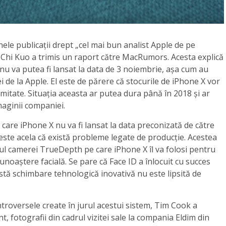
ele publicații drept „cel mai bun analist Apple de pe
 Chi Kuo a trimis un raport către MacRumors. Acesta explică
nu va putea fi lansat la data de 3 noiembrie, așa cum au
 cei de la Apple. El este de părere că stocurile de iPhone X vor
limitate. Situația aceasta ar putea dura până în 2018 și ar
aginii companiei.
care iPhone X nu va fi lansat la data preconizată de către
 este acela că există probleme legate de producție. Acestea
ul camerei TrueDepth pe care iPhone X îl va folosi pentru
unoaștere facială. Se pare că Face ID a înlocuit cu succes
tă schimbare tehnologică inovativă nu este lipsită de
roversele create în jurul acestui sistem, Tim Cook a
t, fotografii din cadrul vizitei sale la compania Eldim din