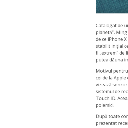
Catalogat de un
planetă”, Ming
de ce iPhone X 
stabilit inițial
fi „extrem” de 
putea dăuna im
Motivul pentru 
cei de la Apple
vizează senzor
sistemul de rec
Touch ID. Aceas
polemici.
După toate cont
prezentat recen